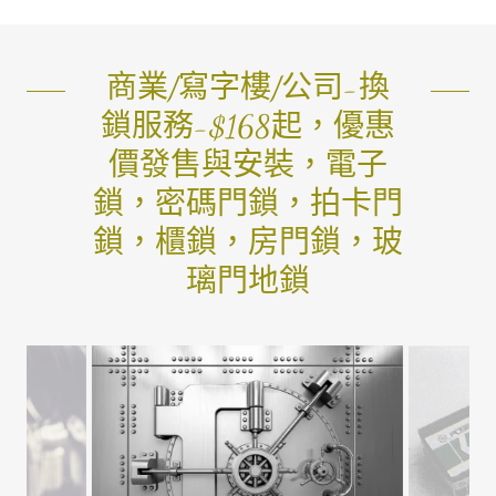
商業/寫字樓/公司-換
鎖服務-$168起，優惠
價發售與安裝，電子
鎖，密碼門鎖，拍卡門
鎖，櫃鎖，房門鎖，玻
璃門地鎖