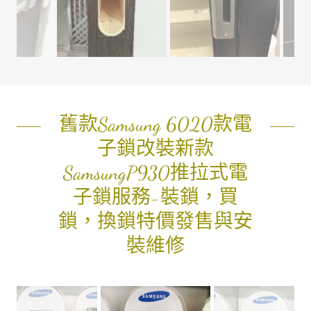
舊款Samsung 6020款電
子鎖改裝新款
SamsungP930推拉式電
子鎖服務-裝鎖，買
鎖，換鎖特價發售與安
裝維修