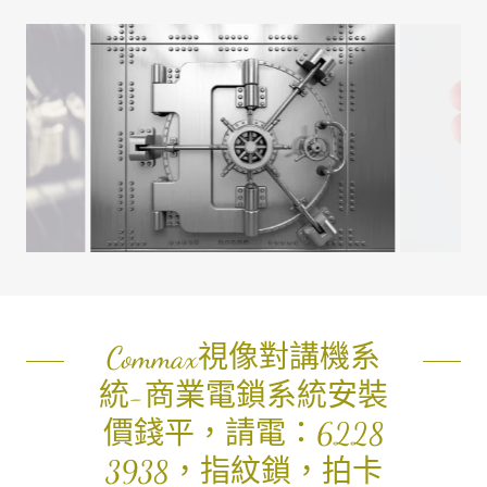
Commax視像對講機系
統-商業電鎖系統安裝
價錢平，請電：6228
3938，指紋鎖，拍卡