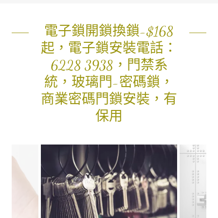
電子鎖開鎖換鎖-$168
起，電子鎖安裝電話：
6228 3938，門禁系
統，玻璃門-密碼鎖，
商業密碼門鎖安裝，有
保用