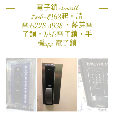
電子鎖-smartl
Lock-$168起。請
電:6228 3938,，藍芽電
子鎖，WiFi電子鎖，手
機app 電子鎖