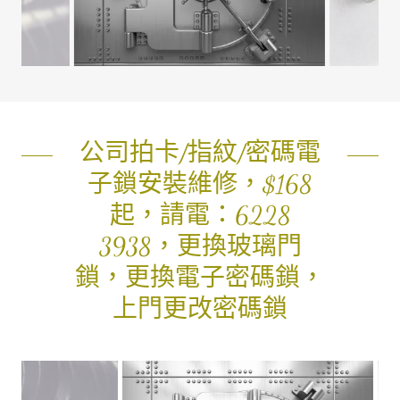
公司拍卡/指紋/密碼電
子鎖安裝維修，$168
起，請電：6228
3938，更換玻璃門
鎖，更換電子密碼鎖，
上門更改密碼鎖