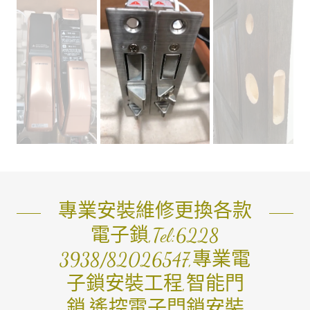
專業安裝維修更換各款
電子鎖,Tel:6228
3938/82026547,專業電
子鎖安裝工程,智能門
鎖,遙控電子門鎖安裝