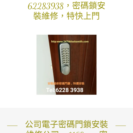
62283938，密碼鎖安
裝維修，特快上門
公司電子密碼門鎖安裝