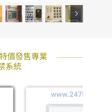
禁系統，特價發售專業
禁系統