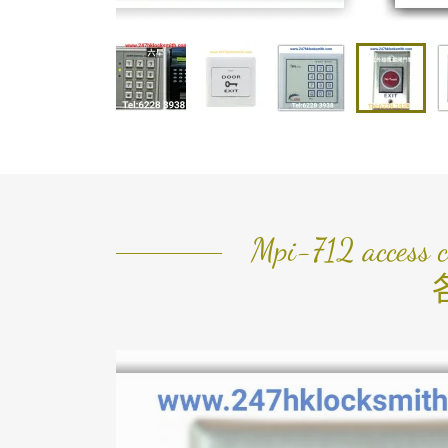
Mpi-712 ac