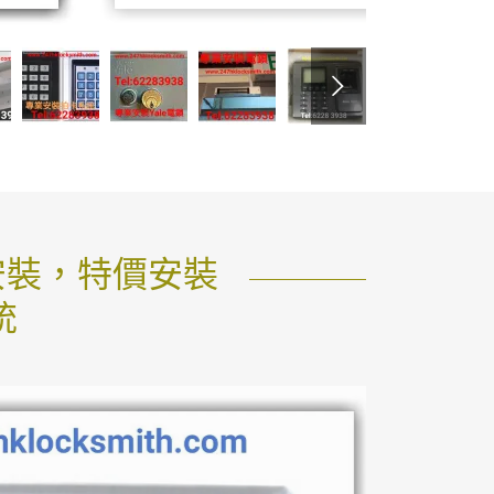
門鎖系統安裝，特價安裝
統