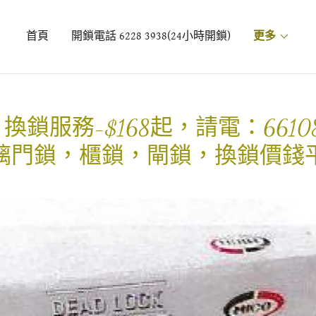
首頁
開鎖電話 6228 3938(24小時開鎖)
更多
鎖服務-$168起，請電：6610
璃門鎖，櫃鎖，閘鎖，換鎖價錢