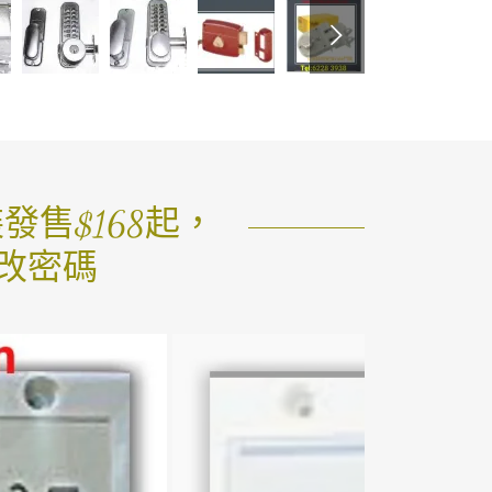
裝發售$168起，
更改密碼